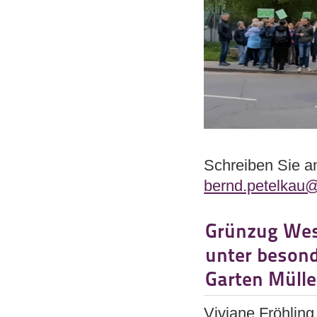
Schreiben Sie an
bernd.petelkau@
Grünzug West
unter besond
Garten Mülle
Viviane Fröhling