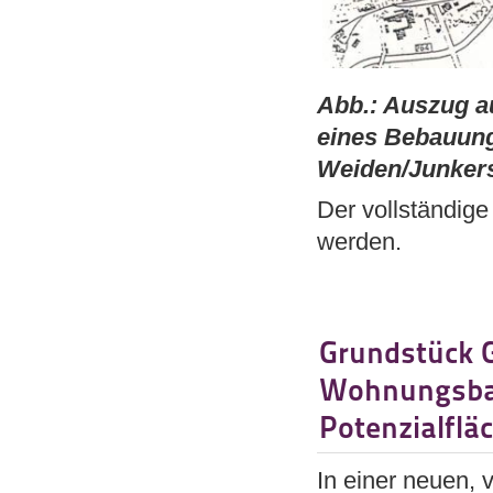
Abb.: Auszug au
eines Bebauung
Weiden/Junkers
Der vollständig
werden.
Grundstück G
Wohnungsbau
Potenzialflä
In einer neuen, 