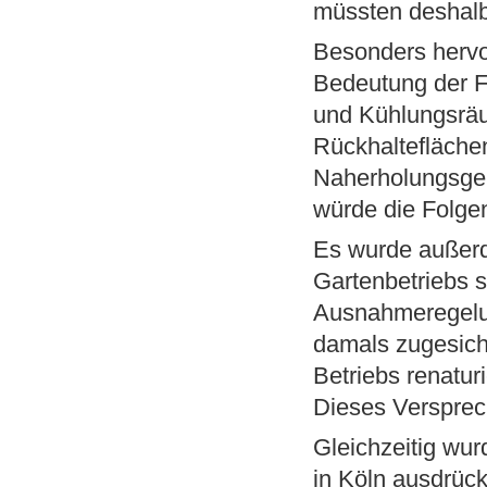
müssten deshalb
Besonders hervo
Bedeutung der Fl
und Kühlungsräu
Rückhalteflächen
Naherholungsgeb
würde die Folgen
Es wurde außerd
Gartenbetriebs s
Ausnahmeregelu
damals zugesich
Betriebs renatu
Dieses Versprec
Gleichzeitig wu
in Köln ausdrüc