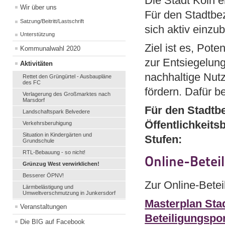
Die Stadt Köln e
Wir über uns
Für den Stadtbez
Satzung/Beitritt/Lastschrift
sich aktiv einzu
Unterstützung
Ziel ist es, Pot
Kommunalwahl 2020
zur Entsiegelung
Aktivitäten
nachhaltige Nutz
Rettet den Grüngürtel - Ausbaupläne
des FC
fördern. Dafür be
Verlagerung des Großmarktes nach
Marsdorf
Für den Stadtbe
Landschaftspark Belvedere
Öffentlichkeitsb
Verkehrsberuhigung
Situation in Kindergärten und
Stufen:
Grundschule
RTL-Bebauung - so nicht!
Online-Beteil
Grünzug West verwirklichen!
Besserer ÖPNV!
Zur Online-Betei
Lärmbelästigung und
Umweltverschmutzung in Junkersdorf
Masterplan Sta
Veranstaltungen
Beteiligungspor
Die BIG auf Facebook