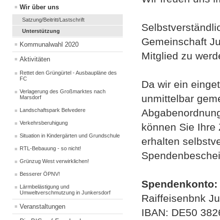
Wir über uns
Satzung/Beitritt/Lastschrift
Selbstverständli
Unterstützung
Gemeinschaft Jun
Kommunalwahl 2020
Mitglied zu werd
Aktivitäten
Rettet den Grüngürtel - Ausbaupläne des
FC
Da wir ein einge
Verlagerung des Großmarktes nach
unmittelbar gem
Marsdorf
Landschaftspark Belvedere
Abgabenordnung 
Verkehrsberuhigung
können Sie Ihre
Situation in Kindergärten und Grundschule
erhalten selbstv
RTL-Bebauung - so nicht!
Spendenbeschei
Grünzug West verwirklichen!
Besserer ÖPNV!
Spendenkonto:
Lärmbelästigung und
Umweltverschmutzung in Junkersdorf
Raiffeisenbnk J
Veranstaltungen
IBAN: DE50 382