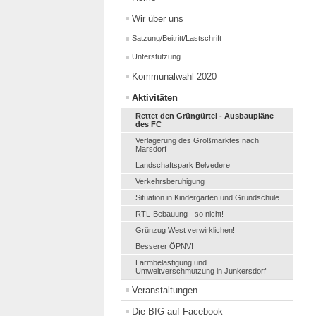
Wir über uns
Satzung/Beitritt/Lastschrift
Unterstützung
Kommunalwahl 2020
Aktivitäten
Rettet den Grüngürtel - Ausbaupläne
des FC
Verlagerung des Großmarktes nach
Marsdorf
Landschaftspark Belvedere
Verkehrsberuhigung
Situation in Kindergärten und Grundschule
RTL-Bebauung - so nicht!
Grünzug West verwirklichen!
Besserer ÖPNV!
Lärmbelästigung und
Umweltverschmutzung in Junkersdorf
Veranstaltungen
Die BIG auf Facebook