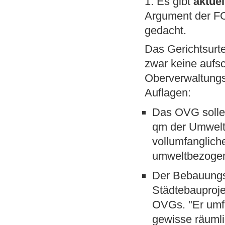
1. Es gibt
aktuel
Argument der FC 
gedacht.
Das Gerichtsurte
zwar keine aufs
Oberverwaltungs
Auflagen:
Das OVG solle 
qm der Umweltk
vollumfanglich
umweltbezogen
Der Bebauungsp
Städtebauproje
OVGs. "Er umfa
gewisse räuml