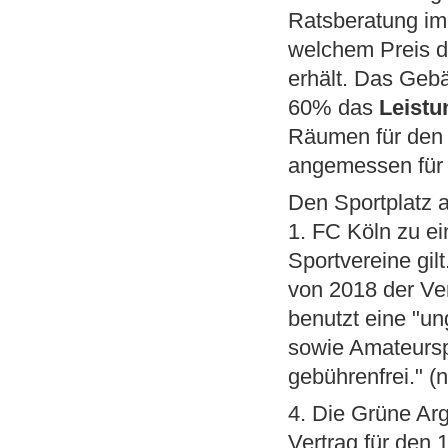
Ratsberatung im 
welchem Preis 
erhält. Das Geb
60% das
Leistu
Räumen für den V
angemessen für
Den Sportplatz 
1. FC Köln zu ei
Sportvereine gil
von 2018 der Ver
benutzt eine "u
sowie Amateursp
gebührenfrei." (
4. Die Grüne Ar
Vertrag für den