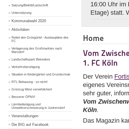
16:00 Uhr im 
Satzung/Beitritt/Lastschrift
Etage) statt.
Unterstützung
Kommunalwahl 2020
Aktivitäten
Home
Rettet den Grüngürtel - Ausbaupläne des
FC
Verlagerung des Großmarktes nach
Vom Zwische
Marsdorf
Landschaftspark Belvedere
1. FC Köln
Verkehrsberuhigung
Situation in Kindergärten und Grundschule
Der Verein
Forti
RTL-Bebauung - so nicht!
eigenes Vereins­
Grünzug West verwirklichen!
sehr guter, info
Besserer ÖPNV!
Vom Zwischenw
Lärmbelästigung und
Umweltverschmutzung in Junkersdorf
Köln
.
Veranstaltungen
Das Magazin ka
Die BIG auf Facebook