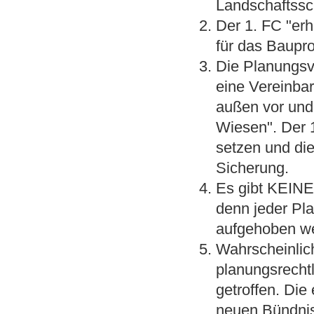
Landschaftssc
Der 1. FC "er
für das Baupr
Die Planungsv
eine Vereinba
außen vor und 
Wiesen". Der 
setzen und die
Sicherung.
Es gibt KEINE
denn jeder Pl
aufgehoben we
Wahrscheinlic
planungsrecht
getroffen. Die
neuen Bündnis