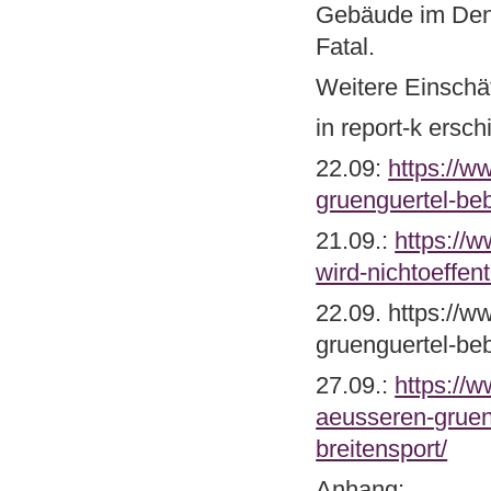
Gebäude im Denk
Fatal.
Weitere Einschä
in report-k ers
22.09:
https://w
gruenguertel-be
21.09.:
https://
wird-nichtoeffent
22.09. https://w
gruenguertel-be
27.09.:
https://w
aeusseren-gruen
breitensport/
Anhang: